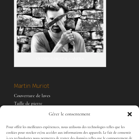
OLYMPUS DIGITAL CAMERA
Martin Muriot
Couverture de laves
Taille de pierre
Murs de pierre sèche
Gérer le consentement
Pour offrir les meilleures expériences, nous utilisons des technologies telles que les
Coordonnées
cookies pour stocker et/ou accéder aux informations des appareils. Le fait de consentir
à ces technologies nous permettra de traiter des données telles que le comportement de